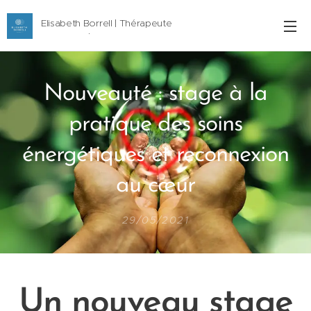
Elisabeth Borrell | Thérapeute
Narbonne | 06 77 11 29 61
Nouveauté : stage à la
pratique des soins
énergétiques et reconnexion
au cœur
29/05/2021
Un nouveau stage